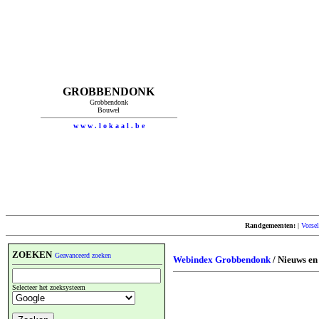
GROBBENDONK
Grobbendonk
Bouwel
w w w . l o k a a l . b e
Randgemeenten:
|
Vorsel
ZOEKEN
Geavanceerd zoeken
Webindex Grobbendonk
/ Nieuws en
Selecteer het zoeksysteem