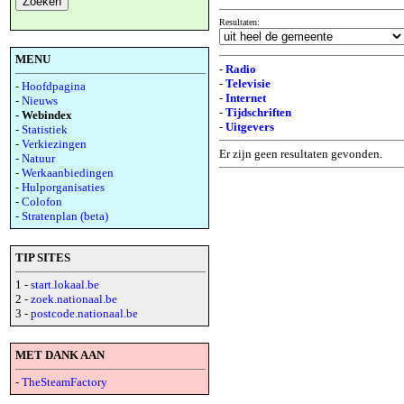
Resultaten:
MENU
-
Radio
-
Televisie
-
Hoofdpagina
-
Internet
-
Nieuws
-
Tijdschriften
- Webindex
-
Uitgevers
-
Statistiek
-
Verkiezingen
Er zijn geen resultaten gevonden.
-
Natuur
-
Werkaanbiedingen
-
Hulporganisaties
-
Colofon
-
Stratenplan (beta)
TIP SITES
1 -
start.lokaal.be
2 -
zoek.nationaal.be
3 -
postcode.nationaal.be
MET DANK AAN
-
TheSteamFactory