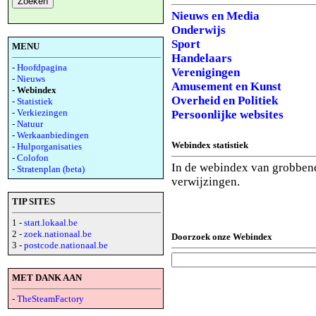
Nieuws en Media
Onderwijs
Sport
MENU
Handelaars
-
Hoofdpagina
Verenigingen
-
Nieuws
Amusement en Kunst
- Webindex
Overheid en Politiek
-
Statistiek
-
Verkiezingen
Persoonlijke websites
-
Natuur
-
Werkaanbiedingen
Webindex statistiek
-
Hulporganisaties
-
Colofon
In de webindex van grobben
-
Stratenplan (beta)
verwijzingen.
TIP SITES
1 -
start.lokaal.be
2 -
zoek.nationaal.be
Doorzoek onze Webindex
3 -
postcode.nationaal.be
MET DANK AAN
-
TheSteamFactory