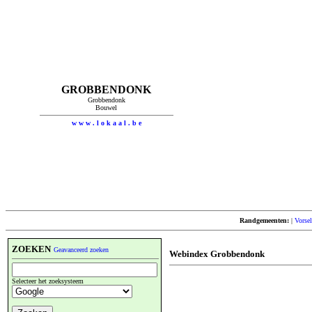
GROBBENDONK
Grobbendonk
Bouwel
w w w . l o k a a l . b e
Randgemeenten:
|
Vorsel
ZOEKEN
Geavanceerd zoeken
Webindex Grobbendonk
Selecteer het zoeksysteem