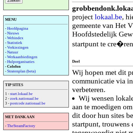
grobbendonk.lokaa
project
lokaal.be
, h
MENU
gemeente van Het V
-
Hoofdpagina
Hoofdstedelijk Gewe
-
Nieuws
-
Webindex
startpunt te cre�ren
-
Statistiek
-
Verkiezingen
-
Natuur
-
Werkaanbiedingen
Doel
-
Hulporganisaties
- Colofon
Wij hopen met dit p
-
Stratenplan (beta)
communicatie via in
TIP SITES
verbeteren.
1 -
start.lokaal.be
Wij wensen lokale
2 -
zoek.nationaal.be
3 -
postcode.nationaal.be
aan te moedigen om 
dit door hun sites b
MET DANK AAN
startpunt, trouwens 
-
TheSteamFactory
tegenwoordig niet m