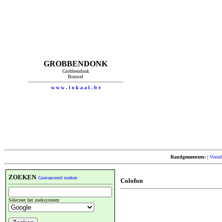
GROBBENDONK
Grobbendonk
Bouwel
w w w . l o k a a l . b e
Randgemeenten:
|
Vorsel
ZOEKEN
Geavanceerd zoeken
Colofon
Selecteer het zoeksysteem